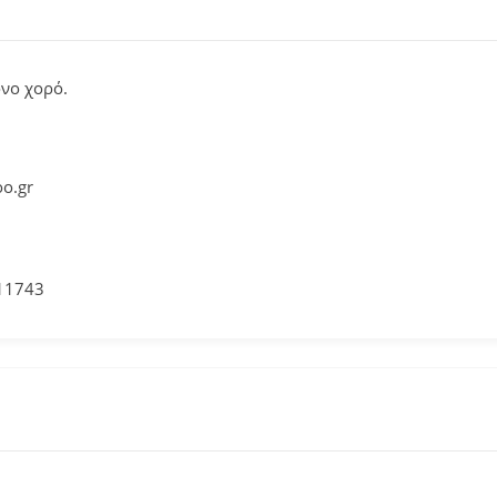
νο χορό.
o.gr
 11743