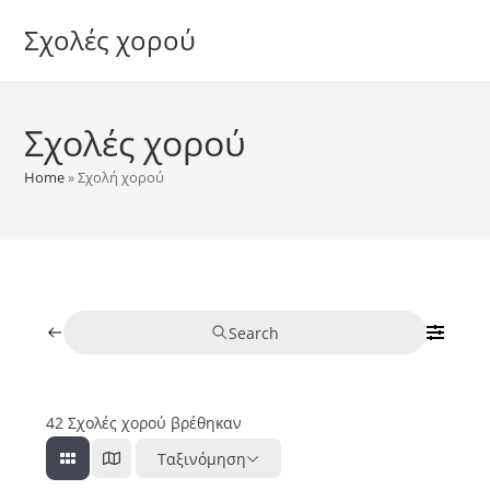
Skip
Σχολές χορού
to
content
Σχολές χορού
Home
»
Σχολή χορού
Search
42
Σχολές χορού βρέθηκαν
Ταξινόμηση