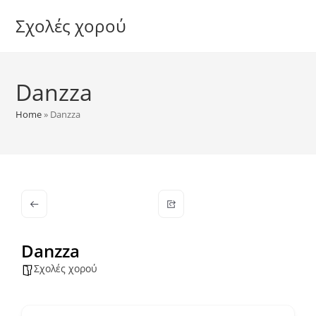
Skip
Σχολές χορού
to
content
Danzza
Home
»
Danzza
Danzza
Σχολές χορού